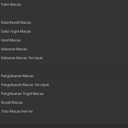
Paito Macau
Data Result Macau
Data Togel Macau
Hasil Macau
Keluaran Macau
Keluaran Macau Tercepat
Pengeluaran Macau
Pengeluaran Macau Tercepat
Pengeluaran Togel Macau
Result Macau
Toto Macau Hari ini