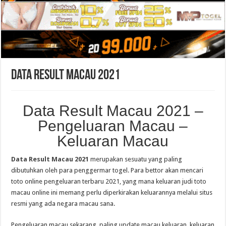
Data Result Macau 2021
Data Result Macau 2021 –
Pengeluaran Macau –
Keluaran Macau
Data Result Macau 2021
merupakan sesuatu yang paling
dibutuhkan oleh para penggermar togel. Para bettor akan mencari
toto online pengeluaran terbaru 2021, yang mana keluaran judi toto
macau online ini memang perlu diperkirakan keluarannya melalui situs
resmi yang ada negara macau sana.
Pengeluaran macau sekarang, paling update macau keluaran, keluaran