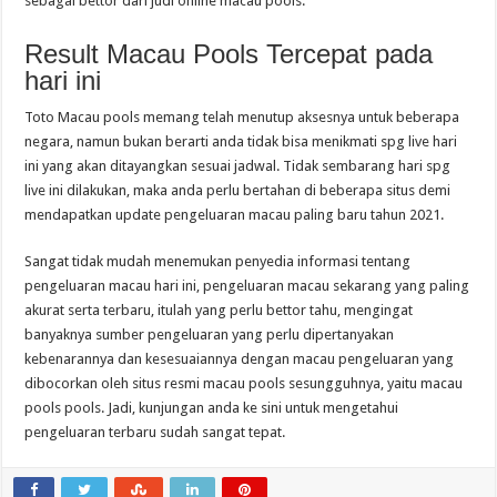
sebagai bettor dari judi online macau pools.
Result Macau Pools Tercepat pada
hari ini
Toto Macau pools memang telah menutup aksesnya untuk beberapa
negara, namun bukan berarti anda tidak bisa menikmati spg live hari
ini yang akan ditayangkan sesuai jadwal. Tidak sembarang hari spg
live ini dilakukan, maka anda perlu bertahan di beberapa situs demi
mendapatkan update pengeluaran macau paling baru tahun 2021.
Sangat tidak mudah menemukan penyedia informasi tentang
pengeluaran macau hari ini, pengeluaran macau sekarang yang paling
akurat serta terbaru, itulah yang perlu bettor tahu, mengingat
banyaknya sumber pengeluaran yang perlu dipertanyakan
kebenarannya dan kesesuaiannya dengan macau pengeluaran yang
dibocorkan oleh situs resmi macau pools sesungguhnya, yaitu macau
pools pools. Jadi, kunjungan anda ke sini untuk mengetahui
pengeluaran terbaru sudah sangat tepat.